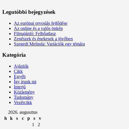
Legutóbbi bejegyzések
Az európai orvoslás fejlődése
Az online és a valós önkép
Filmajánló: Felhőatlasz
Zenészek és énekesek a jövőben
Szegedi Melinda: Variációk egy témára
Kategória
Ajánlók
Cikk
Egyéb
Így írunk mi
Interjú
Közlemény
Tudomány
Vezércikk
2026. augusztus
h
k
s
c
p
s
v
1
2