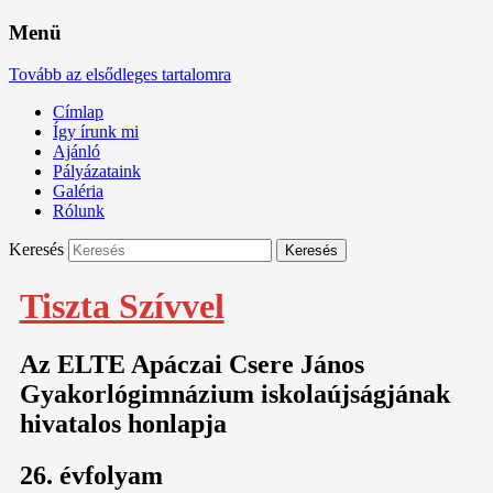
Menü
Tovább az elsődleges tartalomra
Címlap
Így írunk mi
Ajánló
Pályázataink
Galéria
Rólunk
Keresés
Tiszta Szívvel
Az ELTE Apáczai Csere János
Gyakorlógimnázium iskolaújságjának
hivatalos honlapja
26. évfolyam