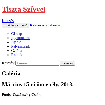
Tiszta Szívvel
Keresés
Kilépés a tartalomba
Elsődleges menü
Címlap
Így írunk mi
Ajánló
Pályázataink
Galéria
Rólunk
Keresés:
Galéria
Március 15-ei ünnepély, 2013.
Fotós: Oszlánszky Csaba