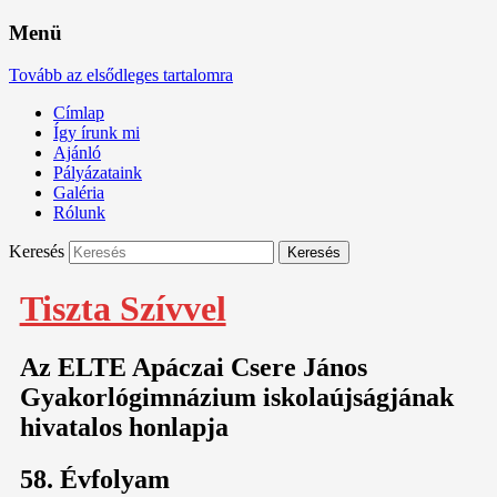
Menü
Tovább az elsődleges tartalomra
Címlap
Így írunk mi
Ajánló
Pályázataink
Galéria
Rólunk
Keresés
Tiszta Szívvel
Az ELTE Apáczai Csere János
Gyakorlógimnázium iskolaújságjának
hivatalos honlapja
58. Évfolyam