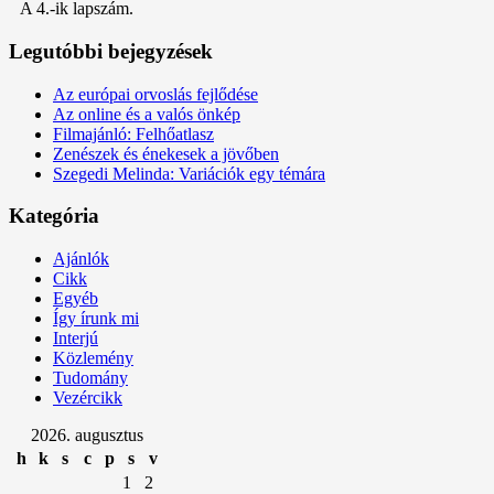
A 4.-ik lapszám.
Legutóbbi bejegyzések
Az európai orvoslás fejlődése
Az online és a valós önkép
Filmajánló: Felhőatlasz
Zenészek és énekesek a jövőben
Szegedi Melinda: Variációk egy témára
Kategória
Ajánlók
Cikk
Egyéb
Így írunk mi
Interjú
Közlemény
Tudomány
Vezércikk
2026. augusztus
h
k
s
c
p
s
v
1
2