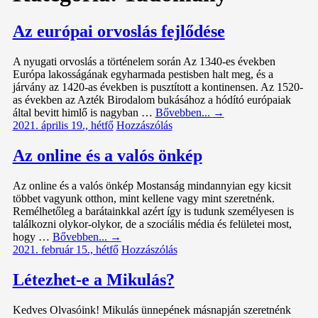
Az európai orvoslás fejlődése
A nyugati orvoslás a történelem során Az 1340-es években
Európa lakosságának egyharmada pestisben halt meg, és a
járvány az 1420-as években is pusztított a kontinensen. Az 1520-
as években az Azték Birodalom bukásához a hódító európaiak
által bevitt himlő is nagyban …
Bővebben...
→
2021. április 19., hétfő
Hozzászólás
Az online és a valós önkép
Az online és a valós önkép Mostanság mindannyian egy kicsit
többet vagyunk otthon, mint kellene vagy mint szeretnénk.
Remélhetőleg a barátainkkal azért így is tudunk személyesen is
találkozni olykor-olykor, de a szociális média és felületei most,
hogy …
Bővebben...
→
2021. február 15., hétfő
Hozzászólás
Létezhet-e a Mikulás?
Kedves Olvasóink! Mikulás ünnepének másnapján szeretnénk