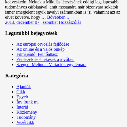
kedveskedni Nektek a Mikulás létezésének eddigi legalaposabb
tudományos cáfolatával, amit mostanára már bizonyára sokatok
ismer (megjelent egyik tavalyi számunkban is ;)), valamint azt az
elvet követve, hogy …
Bővebben...
→
2013. december 07., szombat
Hozzászólás
Legutóbbi bejegyzések
Az európai orvoslás fejlődése
Az online és a valós önkép
Filmajánló: Felhőatlasz
Zenészek és énekesek a jövőben
Szegedi Melinda: Variációk egy témára
Kategória
Ajánlók
Cikk
Egyéb
Így írunk mi
Interjú
Közlemény
Tudomány
Vezércikk