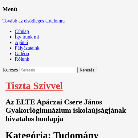
Menü
Tovább az elsődleges tartalomra
Címlap
Így írunk mi
Ajánló
Pályázataink
Galéria
Rólunk
Keresés
Tiszta Szívvel
Az ELTE Apáczai Csere János
Gyakorlógimnázium iskolaújságjának
hivatalos honlapja
Kategória:
Tudomány