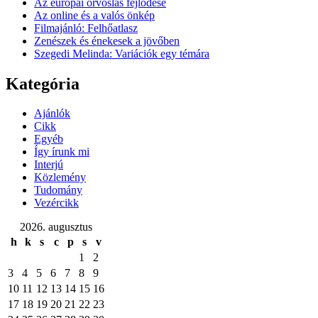
Az európai orvoslás fejlődése
Az online és a valós önkép
Filmajánló: Felhőatlasz
Zenészek és énekesek a jövőben
Szegedi Melinda: Variációk egy témára
Kategória
Ajánlók
Cikk
Egyéb
Így írunk mi
Interjú
Közlemény
Tudomány
Vezércikk
2026. augusztus
h
k
s
c
p
s
v
1
2
3
4
5
6
7
8
9
10
11
12
13
14
15
16
17
18
19
20
21
22
23