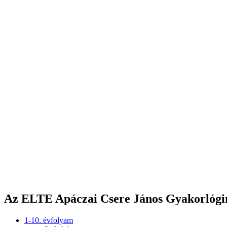
Az ELTE Apáczai Csere János Gyakorlógim
1-10. évfolyam