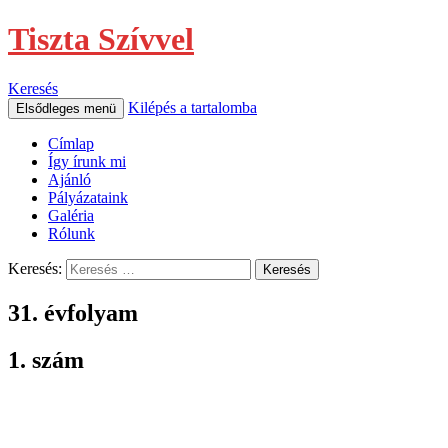
Tiszta Szívvel
Keresés
Kilépés a tartalomba
Elsődleges menü
Címlap
Így írunk mi
Ajánló
Pályázataink
Galéria
Rólunk
Keresés:
31. évfolyam
1. szám