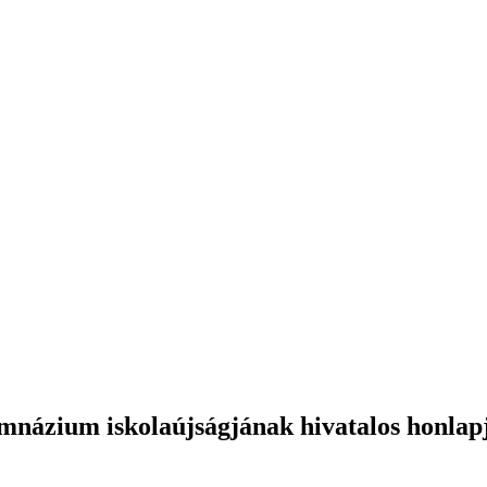
názium iskolaújságjának hivatalos honlap